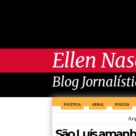
Ellen Na
Blog Jornalíst
POLÍTICA
GERAL
POLÍCIA
Arq
São Luís amanh