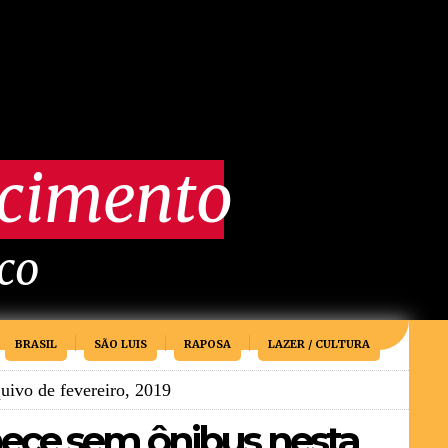
scimento
ico
BRASIL
SÃO LUIS
RAPOSA
LAZER / CULTURA
uivo de fevereiro, 2019
ece sem ônibus nesta