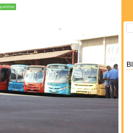
artilhar
B