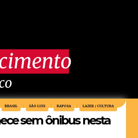
scimento
ico
BRASIL
SÃO LUIS
RAPOSA
LAZER / CULTURA
ece sem ônibus nesta