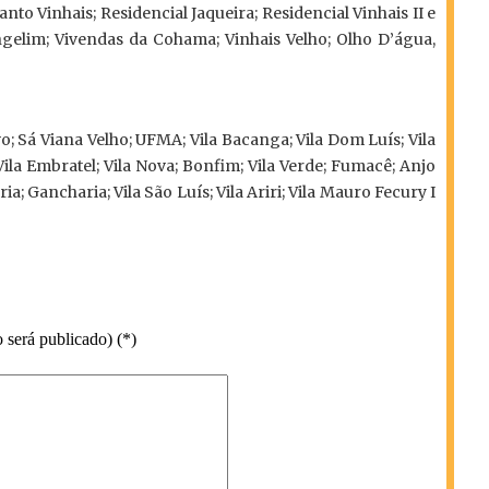
anto Vinhais; Residencial Jaqueira; Residencial Vinhais II e
o Angelim; Vivendas da Cohama; Vinhais Velho; Olho D’água,
; Sá Viana Velho; UFMA; Vila Bacanga; Vila Dom Luís; Vila
 Vila Embratel; Vila Nova; Bonfim; Vila Verde; Fumacê; Anjo
a; Gancharia; Vila São Luís; Vila Ariri; Vila Mauro Fecury I
 será publicado) (*)