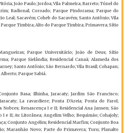
Vitória; João Paulo; Jordoa; Vila Palmeira; Barreto; Túnel do
trim; Radional; Coroado; Parque Pindorama; Parque do
ítio Leal; Sacavém; Coheb do Sacavém; Santo Antônio; Vila
 Parque Timbira; Alto do Parque Timbira; Primavera; Sítio
 Mangueiras; Parque Universitário; João de Deus; Sítio
rema; Parque Sielândia; Residencial Canaã; Alameda dos
rney; Santo Antônio; São Bernardo; Vila Brasil; Cohapan;
 Alberto; Parque Sabiá.
onjunto Basa; Ilhinha, Jaracaty; Jardim São Francisco;
racaty; La ravardiere; Ponta D’Areia; Ponta do Farol;
Nobres; Renascença I e II; Residencial Ana Jansen; São
I e II; Av. Litorânea; Angelim Velho; Bequimão; Cohajoly;
ça; Conjunto Angelim; Residencial Marfim; Conjunto Boa
gio; Maranhão Novo; Parte do Primavera; Turu; Planalto