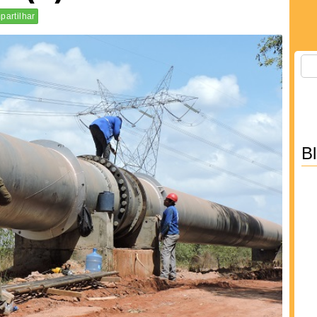
artilhar
B