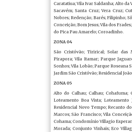
Caratatiua; Vila Ivar Saldanha; Alto da 
Sacavém; Santa Cruz; Vera Cruz; Cu
Nobres; Redenção; Barés; Filipinho; S
Conceição; Bom Jesus; Vila dos Frades;
do Pica Pau Amarelo; Coroadinho.
ZONA 04
São Cristóvão; Tirirical; Solar das
Pirapora; Vila Itamar; Parque Jagua
Sonhos; Vila Lobão; Parque Roseana Sa
Jardim São Cristóvão; Residencial João
ZONA 05
Alto do Calhau; Calhau; Cohafuma; C
Loteamento Boa Vista; Loteamento Ja
Residencial Novo Tempo; Recanto dos 
Marcos; São Francisco; Vila Conceição 
Cohama; Condomínio Villagio Esperan
Morada; Conjunto Vinhais; Eco Villa