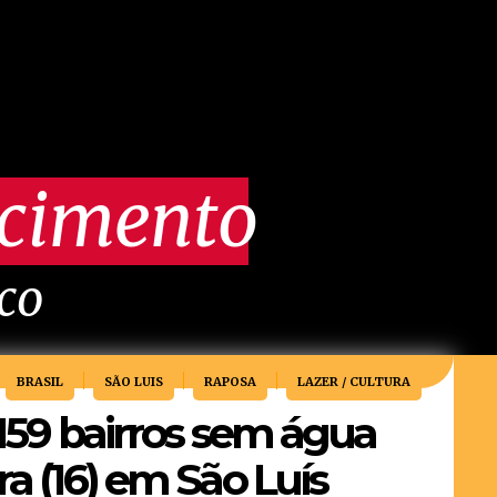
scimento
ico
BRASIL
SÃO LUIS
RAPOSA
LAZER / CULTURA
 159 bairros sem água
ra (16) em São Luís