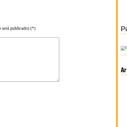
Pu
 será publicado) (*)
Ar