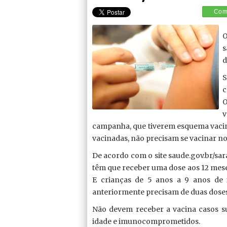
Comp
O
s
d
S
c
O
v
campanha, que tiverem esquema vaci
vacinadas, não precisam se vacinar n
De acordo com o site saude.gov.br/sa
têm que receber uma dose aos 12 meses (
E crianças de 5 anos a 9 anos de 
anteriormente precisam de duas doses 
Não devem receber a vacina casos s
idade e imunocomprometidos.