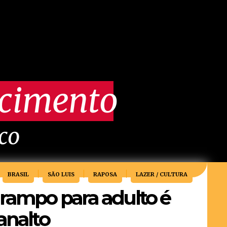
scimento
ico
BRASIL
SÃO LUIS
RAPOSA
LAZER / CULTURA
rampo para adulto é
analto