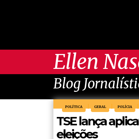
Ellen Na
Blog Jornalíst
POLÍTICA
GERAL
POLÍCIA
TSE lança aplic
eleições