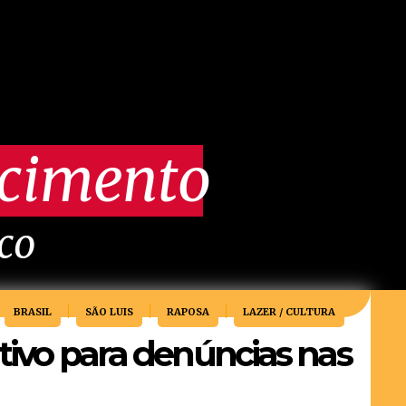
scimento
ico
BRASIL
SÃO LUIS
RAPOSA
LAZER / CULTURA
ativo para denúncias nas