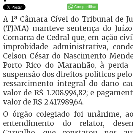
Compartilhar
A 1ª Câmara Cível do Tribunal de J
(TJMA) manteve sentença do Juízo
Comarca de Cedral que, em ação civil
improbidade administrativa, cond
Celson César do Nascimento Mende
Porto Rico do Maranhão, à perda 
suspensão dos direitos políticos pelo
ressarcimento integral do dano ca
valor de R$ 1.208.994,82; e pagament
valor de R$ 2.417.989,64.
O órgão colegiado foi unânime, a
entendimento do relator, dese
Carvalho, que constatou nos au