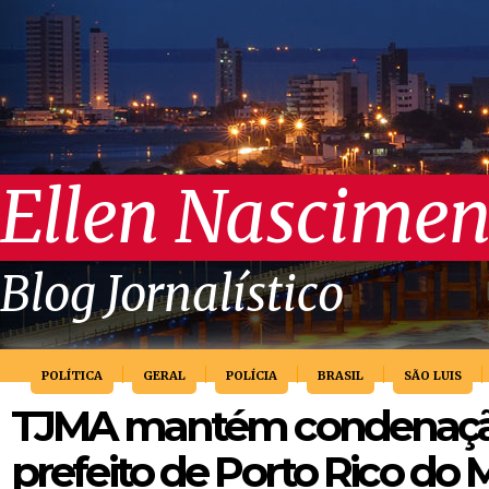
Ellen Nascimen
Blog Jornalístico
POLÍTICA
GERAL
POLÍCIA
BRASIL
SÃO LUIS
TJMA mantém condenação
prefeito de Porto Rico do