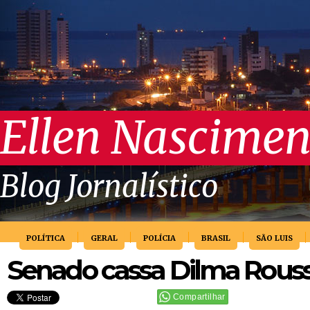
Ellen Nascimen
Blog Jornalístico
POLÍTICA
GERAL
POLÍCIA
BRASIL
SÃO LUIS
Senado cassa Dilma Rouss
Compartilhar