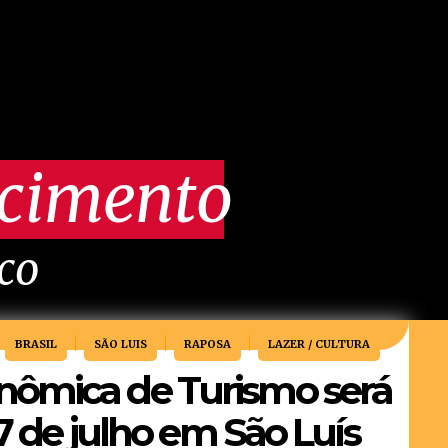
scimento
ico
BRASIL
SÃO LUIS
RAPOSA
LAZER / CULTURA
ômica de Turismo será
 7 de julho em São Luís