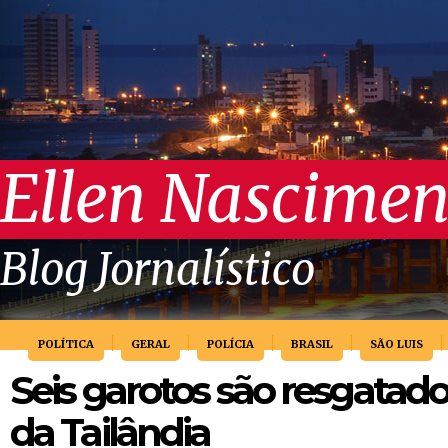
Ellen Nascimen
Blog Jornalístico
POLÍTICA
GERAL
POLÍCIA
BRASIL
SÃO LUIS
Seis garotos são resgatad
da Tailândia