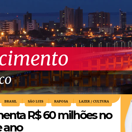
scimento
ico
BRASIL
SÃO LUIS
RAPOSA
LAZER / CULTURA
enta R$ 60 milhões no
e ano