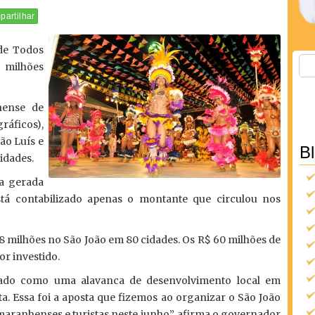
artilhar
 de Todos
milhões
hense de
áficos),
ão Luís e
B
idades.
a gerada
Está contabilizado apenas o montante que circulou nos
 milhões no São João em 80 cidades. Os R$ 60 milhões de
or investido.
rado como uma alavanca de desenvolvimento local em
. Essa foi a aposta que fizemos ao organizar o São João
maranhenses e turistas neste junho”, afirma o governador