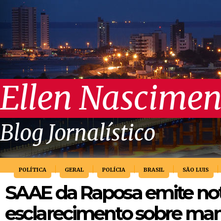
Ellen Nascimen
Blog Jornalístico
POLÍTICA
GERAL
POLÍCIA
BRASIL
SÃO LUIS
SAAE da Raposa emite no
esclarecimento sobre man