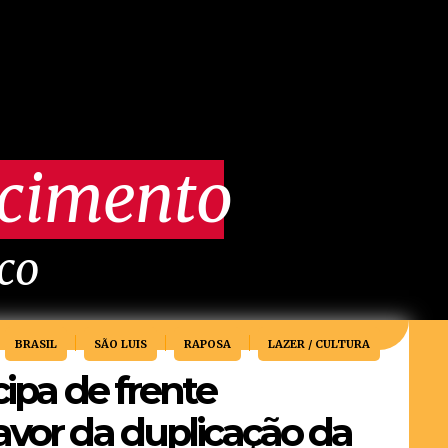
scimento
ico
BRASIL
SÃO LUIS
RAPOSA
LAZER / CULTURA
cipa de frente
avor da duplicação da