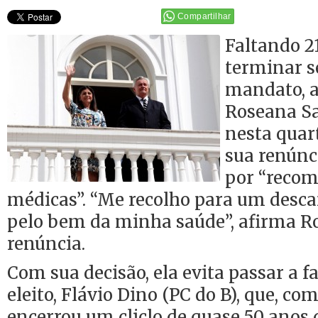
Compartilhar
Faltando 2
terminar s
mandato, 
Roseana S
nesta quart
sua renúnc
por “reco
médicas”. “Me recolho para um desca
pelo bem da minha saúde”, afirma R
renúncia.
Com sua decisão, ela evita passar a 
eleito, Flávio Dino (PC do B), que, com
encerrou um cliclo de quase 50 anos