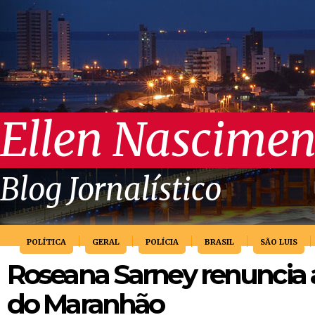
Ellen Nascimen
Blog Jornalístico
POLÍTICA
GERAL
POLÍCIA
BRASIL
SÃO LUIS
Roseana Sarney renuncia 
do Maranhão