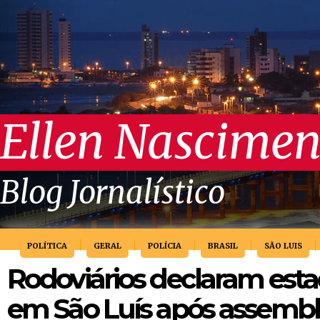
Ellen Nascimen
Blog Jornalístico
POLÍTICA
GERAL
POLÍCIA
BRASIL
SÃO LUIS
Rodoviários declaram esta
em São Luís após assembl