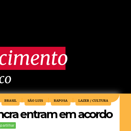
scimento
ico
BRASIL
SÃO LUIS
RAPOSA
LAZER / CULTURA
Incra entram em acordo
artilhar