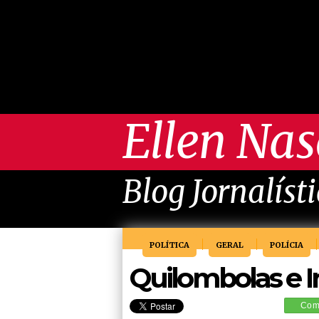
Ellen Na
Blog Jornalíst
POLÍTICA
GERAL
POLÍCIA
Quilombolas e 
Comp