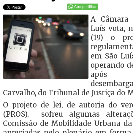
Compartilhar
A Câmara 
Luís vota, 
(19) o pr
regulamenta
em São Luís
operando d
após 
desembar
Carvalho, do Tribunal de Justiça do 
O projeto de lei, de autoria do ve
(PROS), sofreu algumas alteraç
Comissão de Mobilidade Urbana da
apreciadas pelo plenário em form