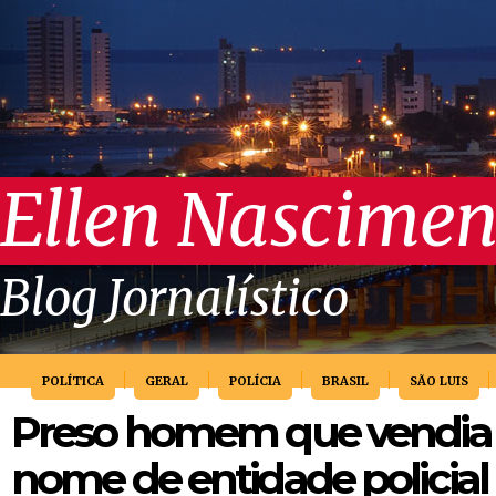
Ellen Nascimen
Blog Jornalístico
POLÍTICA
GERAL
POLÍCIA
BRASIL
SÃO LUIS
Preso homem que vendia 
nome de entidade policial