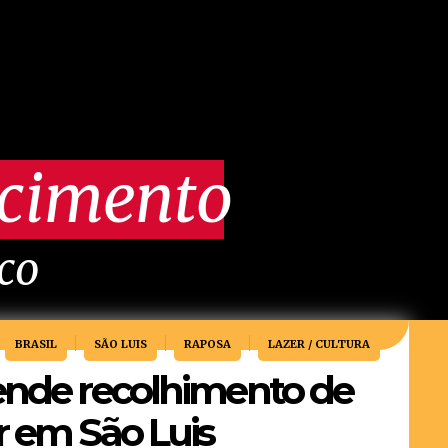
scimento
ico
BRASIL
SÃO LUIS
RAPOSA
LAZER / CULTURA
ende recolhimento de
r em São Luis