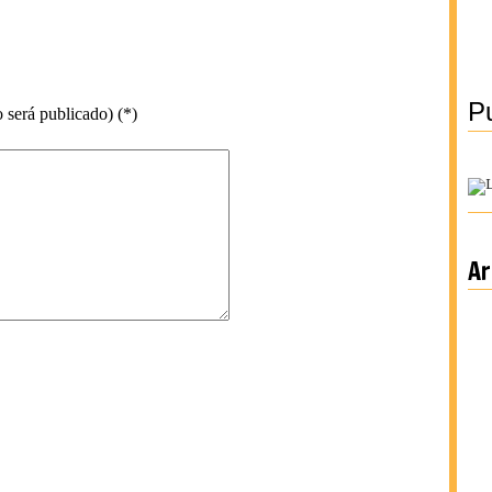
Pu
 será publicado) (*)
Ar