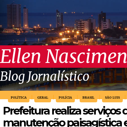
Ellen Nascimen
Blog Jornalístico
POLÍTICA
GERAL
POLÍCIA
BRASIL
SÃO LUIS
Prefeitura realiza serviços 
manutenção paisagística