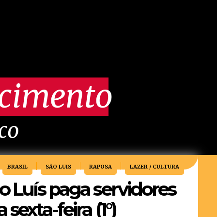
scimento
ico
BRASIL
SÃO LUIS
RAPOSA
LAZER / CULTURA
o Luís paga servidores
sexta-feira (1°)