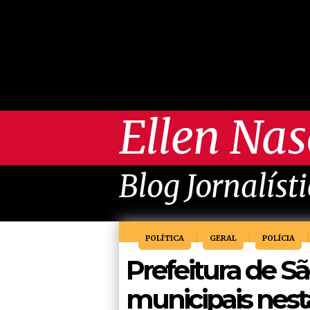
Ellen Na
Blog Jornalíst
POLÍTICA
GERAL
POLÍCIA
Prefeitura de Sã
municipais nesta 