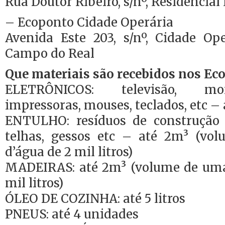
Rua Doutor Ribeiro, s/nº, Residencia
– Ecoponto Cidade Operária
Avenida Este 203, s/nº, Cidade Op
Campo do Real
Que materiais são recebidos nos Ec
ELETRÔNICOS: televisão, moni
impressoras, mouses, teclados, etc – 
ENTULHO: resíduos de construção ci
telhas, gessos etc – até 2m³ (vo
d’água de 2 mil litros)
MADEIRAS: até 2m³ (volume de uma
mil litros)
ÓLEO DE COZINHA: até 5 litros
PNEUS: até 4 unidades