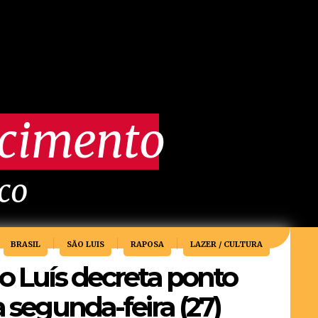
scimento
ico
BRASIL
SÃO LUIS
RAPOSA
LAZER / CULTURA
ão Luís decreta ponto
a segunda-feira (27)