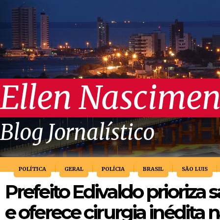
Ellen Nascimen
Blog Jornalístico
POLÍTICA
GERAL
POLÍCIA
BRASIL
SÃO LUIS
Prefeito Edivaldo prioriza 
e oferece cirurgia inédita 