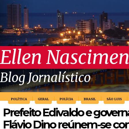
Ellen Nascimen
Blog Jornalístico
POLÍTICA
GERAL
POLÍCIA
BRASIL
SÃO LUIS
Prefeito Edivaldo e govern
Flávio Dino reúnem-se c