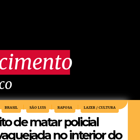
scimento
ico
BRASIL
SÃO LUIS
RAPOSA
LAZER / CULTURA
ito de matar policial
vaquejada no interior do