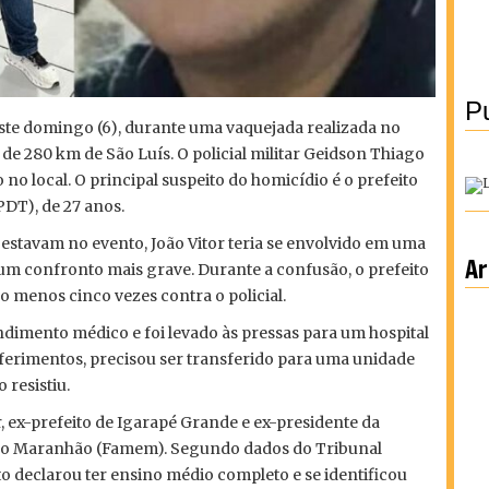
Pu
te domingo (6), durante uma vaquejada realizada no
a de 280 km de São Luís. O policial militar Geidson Thiago
 no local. O principal suspeito do homicídio é o prefeito
PDT), de 27 anos.
estavam no evento, João Vitor teria se envolvido em uma
Ar
um confronto mais grave. Durante a confusão, o prefeito
o menos cinco vezes contra o policial.
dimento médico e foi levado às pressas para um hospital
ferimentos, precisou ser transferido para uma unidade
 resistiu.
r, ex-prefeito de Igarapé Grande e ex-presidente da
 do Maranhão (Famem). Segundo dados do Tribunal
ito declarou ter ensino médio completo e se identificou