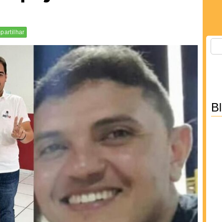
artilhar
B