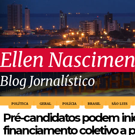
Ellen Nascimen
Blog Jornalístico
POLÍTICA
GERAL
POLÍCIA
BRASIL
SÃO LUIS
Pré-candidatos podem inic
financiamento coletivo a pa