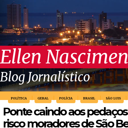
Ellen Nascimen
Blog Jornalístico
POLÍTICA
GERAL
POLÍCIA
BRASIL
SÃO LUIS
Ponte caindo aos pedaços
risco moradores de São Be