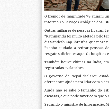
O tremor de magnitude 7,8 atingiu um
informou o Serviço Geológico dos Est
Outras milhares de pessoas ficaram f
“Kathmandu foi muito afetada pelo te
diz Sandesh Kaji Shrestha, que mora na
“Tenho ajudado a retirar pessoas 
resgate suficientes aqui. Os hospitais 
Também houve vítimas na Índia, em 
registradas avalanches.
O governo do Nepal declarou estado
ofereceram ajuda para lidar com o des
Ainda não se sabe o tamanho do estr
escassas, o que pode fazer com que o
Segundo o ministro de Informação, Mi