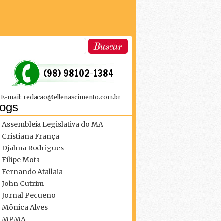
 (98) 98102-1384
E-mail: redacao@ellenascimento.com.br
logs
Assembleia Legislativa do MA
Cristiana França
Djalma Rodrigues
Filipe Mota
Fernando Atallaia
John Cutrim
Jornal Pequeno
Mônica Alves
MPMA