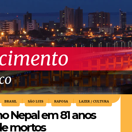
scimento
ico
BRASIL
SÃO LUIS
RAPOSA
LAZER / CULTURA
no Nepal em 81 anos
de mortos