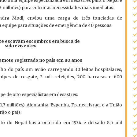
ndo uma equipe especializada em desastres para o Nepal e
milhões) para cobrir as necessidades mais imediatas.
endra Modi, enviou uma carga de três toneladas de
a equipe para situações de emergência de 40 pessoas.
ate escavam escombros em busca de
sobreviventes
rremoto registrado no país em 80 anos
ho do país um avião carregando 30 leitos hospitalares,
uipes de resgate, 2 mil refeições, 200 barracas e 600
e de oito especialistas em desastres.
,7 milhões). Alemanha, Espanha, França, Israel e a União
ão o país.
oto do Nepal havia ocorrido em 1934 e deixado 8,5 mil