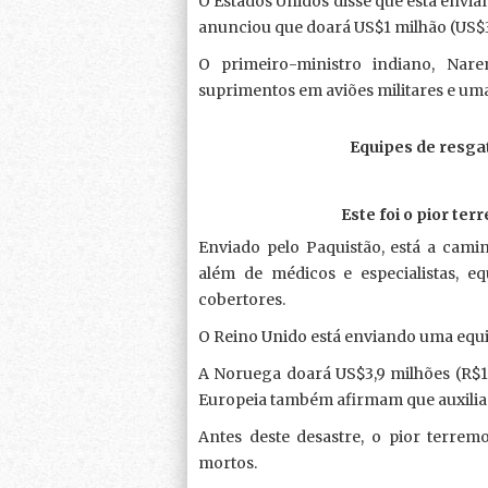
O Estados Unidos disse que está envia
anunciou que doará US$1 milhão (US$3 
O primeiro-ministro indiano, Nar
suprimentos em aviões militares e um
Equipes de resg
Este foi o pior te
Enviado pelo Paquistão, está a camin
além de médicos e especialistas, eq
cobertores.
O Reino Unido está enviando uma equip
A Noruega doará US$3,9 milhões (R$11
Europeia também afirmam que auxiliar
Antes deste desastre, o pior terrem
mortos.