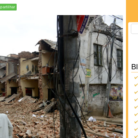
artilhar
B