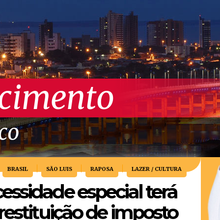
scimento
ico
BRASIL
SÃO LUIS
RAPOSA
LAZER / CULTURA
ssidade especial terá
restituição de imposto