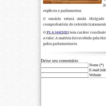
j
explicou o parlamentar.
O usuário estará ainda obrigado
comprobatório do referido tratament
O
PL 6.349/2013
tem caráter conclusiv
a valer. A matéria foi recebida pela M
pelos parlamentares.
Deixe seu comentário
Nome (*)
E-mail (não
Website