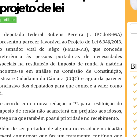
projeto de lei
artilhar
 deputado federal Rubens Pereira Jr. (PCdoB-MA)
presentou parecer favorável ao Projeto de Lei 6.349/2013,
o senador Vital do Rêgo (PMDB-PB), que concede
referência às pessoas portadoras de necessidades
speciais na restituição do imposto de renda. A matéria
B
ncontra-se em análise na Comissão de Constituição,
ustiça e Cidadania da Câmara (CCJC) e aguarda parecer
onclusivo dos deputados para que comece a valer como
i.
e acordo com a nova redação o PL para restituição do
mposto de renda não acarretará em prejuízo aos idosos,
ategoria que também possui prioridade no recebimento.
Além de ser portador de alguma necessidade o cidadão
everá comprovar que faz um tratamento contínuo que