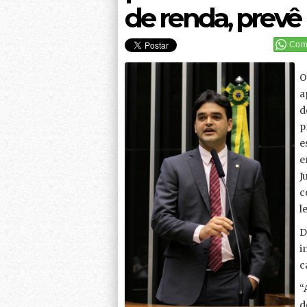
de renda, prevê 
Comp
O
a
d
p
e
e
J
c
le
D
i
c
“
d