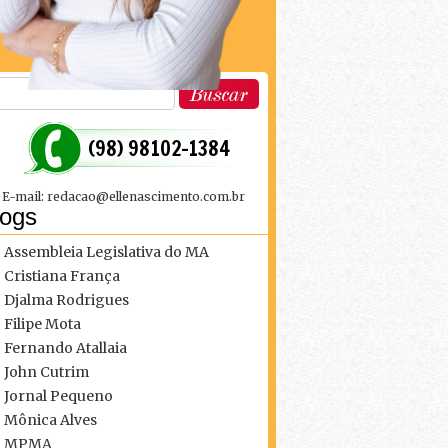
 (98) 98102-1384
E-mail: redacao@ellenascimento.com.br
logs
Assembleia Legislativa do MA
Cristiana França
Djalma Rodrigues
Filipe Mota
Fernando Atallaia
John Cutrim
Jornal Pequeno
Mônica Alves
MPMA