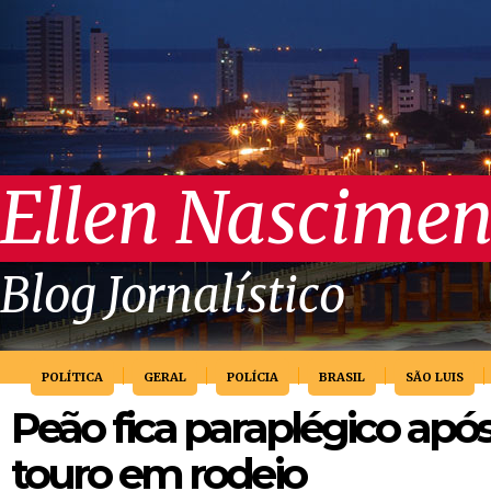
Ellen Nascimen
Blog Jornalístico
POLÍTICA
GERAL
POLÍCIA
BRASIL
SÃO LUIS
Peão fica paraplégico apó
touro em rodeio