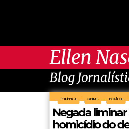
Ellen Na
Blog Jornalíst
POLÍTICA
GERAL
POLÍCIA
Negada liminar
homicídio do de