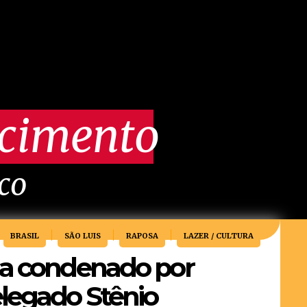
scimento
ico
BRASIL
SÃO LUIS
RAPOSA
LAZER / CULTURA
 a condenado por
legado Stênio