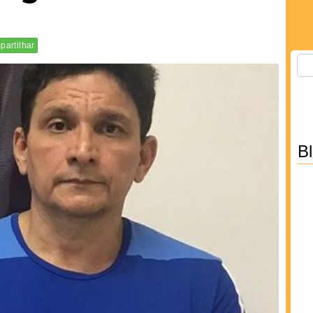
artilhar
B