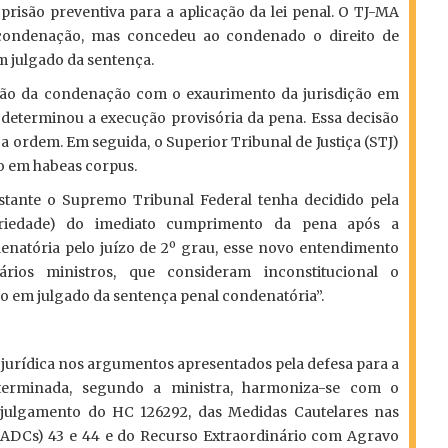
 prisão preventiva para a aplicação da lei penal. O TJ-MA
condenação, mas concedeu ao condenado o direito de
m julgado da sentença.
ão da condenação com o exaurimento da jurisdição em
 determinou a execução provisória da pena. Essa decisão
a ordem. Em seguida, o Superior Tribunal de Justiça (STJ)
o em habeas corpus.
stante o Supremo Tribunal Federal tenha decidido pela
toriedade) do imediato cumprimento da pena após a
natória pelo juízo de 2º grau, esse novo entendimento
rios ministros, que consideram inconstitucional o
o em julgado da sentença penal condenatória”.
e jurídica nos argumentos apresentados pela defesa para a
eterminada, segundo a ministra, harmoniza-se com o
julgamento do HC 126292, das Medidas Cautelares nas
 (ADCs) 43 e 44 e do Recurso Extraordinário com Agravo