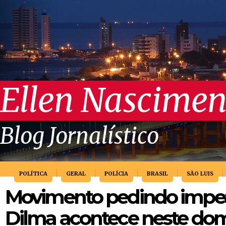
Ellen Nascimen
Blog Jornalístico
POLÍTICA
GERAL
POLÍCIA
BRASIL
SÃO LUIS
Movimento pedindo imp
Dilma acontece neste do