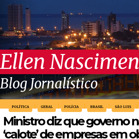
Ellen Nascimen
Blog Jornalístico
POLÍTICA
GERAL
POLÍCIA
BRASIL
SÃO LUIS
Ministro diz que governo nã
‘calote’ de empresas em ob