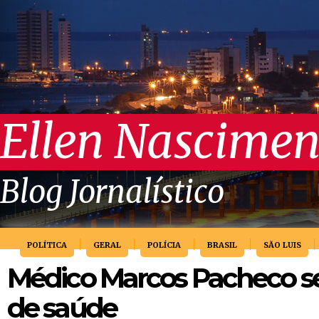
Ellen Nascimen
Blog Jornalístico
POLÍTICA
GERAL
POLÍCIA
BRASIL
SÃO LUIS
Médico Marcos Pacheco se
de saúde