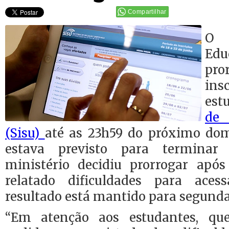
Compartilhar
O 
Ed
pr
in
est
de 
(Sisu)
até as 23h59 do próximo dom
estava previsto para termina
ministério decidiu prorrogar apó
relatado dificuldades para ace
resultado está mantido para segunda-
“Em atenção aos estudantes, qu