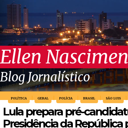
Ellen Nascimen
Blog Jornalístico
POLÍTICA
GERAL
POLÍCIA
BRASIL
SÃO LUIS
Lula prepara pré-candidat
Presidência da República 