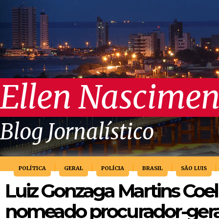
Ellen Nascimen
Blog Jornalístico
POLÍTICA
GERAL
POLÍCIA
BRASIL
SÃO LUIS
Luiz Gonzaga Martins Coel
nomeado procurador-geral