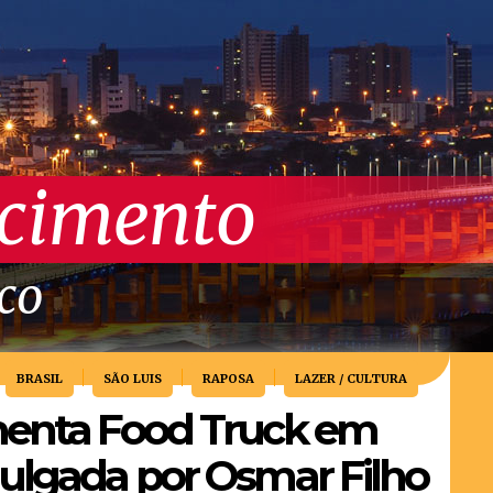
scimento
ico
BRASIL
SÃO LUIS
RAPOSA
LAZER / CULTURA
menta Food Truck em
ulgada por Osmar Filho