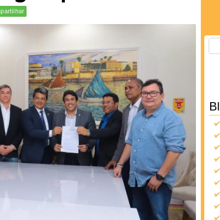
artilhar
B