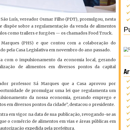
São Luís, vereador Osmar Filho (PDT), promulgou, nesta
, que dispõe sobre a regulamentação da venda de alimentos
Pu
ulos como trailers e furgões — os chamados Food Truck.
Sá Marques (PHS) e que contou com a colaboração do
vado pela Casa Legislativa em novembro do ano passado.
ora com o impulsionamento da economia local, gerando
zação de alimentos em diversos pontos da capital
Ar
reador professor Sá Marques que a Casa aprovou por
portunidade de promulgar uma lei que regulamenta um
ulsionamento da nossa economia, gerando emprego e
s em diversos pontos da cidade”, destacou o presidente.
entra em vigor na data de sua publicação, revogando-se as
que o comércio de alimentos em vias e áreas públicas em
autorização expedida pela prefeitura.