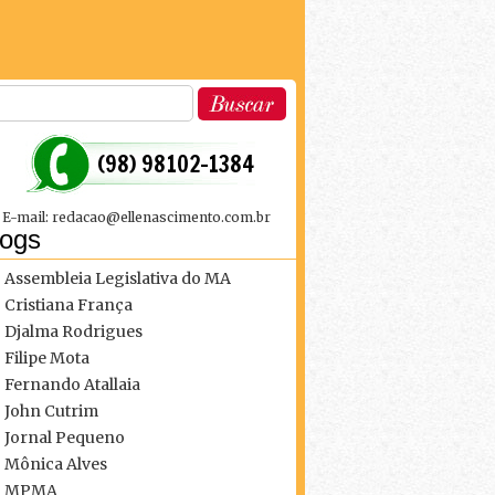
 (98) 98102-1384
E-mail: redacao@ellenascimento.com.br
logs
Assembleia Legislativa do MA
Cristiana França
Djalma Rodrigues
Filipe Mota
Fernando Atallaia
John Cutrim
Jornal Pequeno
Mônica Alves
MPMA