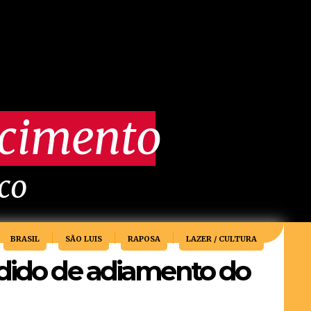
scimento
ico
BRASIL
SÃO LUIS
RAPOSA
LAZER / CULTURA
edido de adiamento do