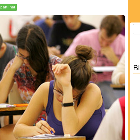
artilhar
B