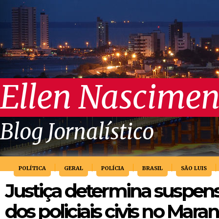
Ellen Nascimen
Blog Jornalístico
POLÍTICA
GERAL
POLÍCIA
BRASIL
SÃO LUIS
Justiça determina suspen
dos policiais civis no Mara