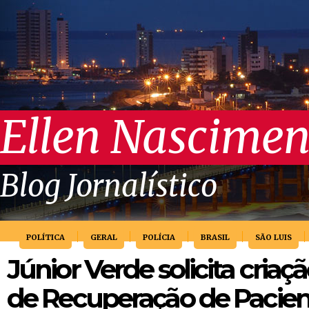
Ellen Nascimen
Blog Jornalístico
POLÍTICA
GERAL
POLÍCIA
BRASIL
SÃO LUIS
Júnior Verde solicita criaç
de Recuperação de Pacie