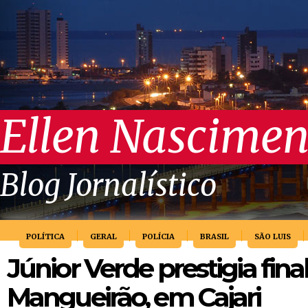
Ellen Nascimen
Blog Jornalístico
POLÍTICA
GERAL
POLÍCIA
BRASIL
SÃO LUIS
Júnior Verde prestigia fina
Mangueirão, em Cajari