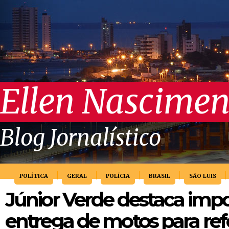
Ellen Nascimen
Blog Jornalístico
POLÍTICA
GERAL
POLÍCIA
BRASIL
SÃO LUIS
Júnior Verde destaca impo
entrega de motos para ref