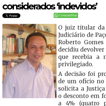
considerados ‘indevidos’
Compartilhar
O juiz titular d
Judiciário de Pa
Roberto Gomes d
decidiu devolver 
que recebia a 
privilegiado.
A decisão foi pr
de um ofício no
solicita a Justiç
o desconto em fo
a 4% (quatro p