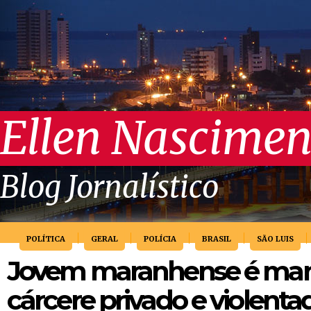
Ellen Nascimen
Blog Jornalístico
POLÍTICA
GERAL
POLÍCIA
BRASIL
SÃO LUIS
Jovem maranhense é man
cárcere privado e violenta