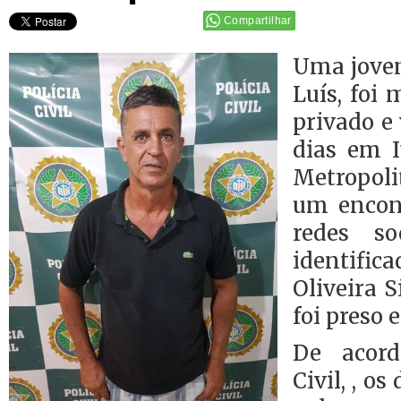
Compartilhar
Uma jove
Luís, foi
privado e 
dias em I
Metropoli
um encon
redes s
identific
Oliveira S
foi preso 
De acor
Civil, , o