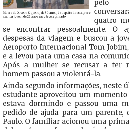
pelo 
convers
Mauro de Oliveira Siqueira, de 50 anos, é suspeito de estuprar e
manter jovem de 23 anos em cárcere privado.
quatro me
se encontrar pessoalmente. O a
despesas da viagem e buscou a jov
Aeroporto Internacional Tom Jobim,
e a levou para uma casa na comunid
Após a mulher se recusar a ter r
homem passou a violentá-la.
Ainda segundo informações, neste úl
estudante aproveitou um momento 
estava dormindo e passou uma
pedido de ajuda para um parente,
Paulo. O familiar acionou uma prim