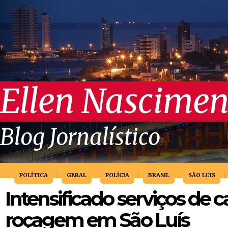
Ellen Nascimen
Blog Jornalístico
POLÍTICA
GERAL
POLÍCIA
BRASIL
SÃO LUIS
Intensificado serviços de c
roçagem em São Luís