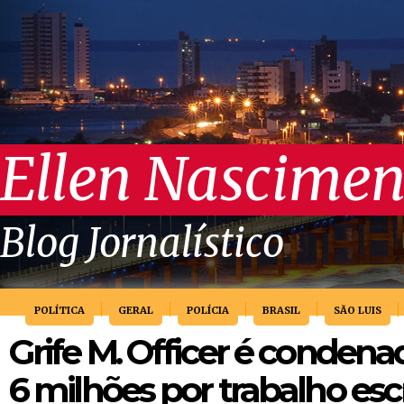
Ellen Nascimen
Blog Jornalístico
POLÍTICA
GERAL
POLÍCIA
BRASIL
SÃO LUIS
Grife M. Officer é condena
6 milhões por trabalho esc