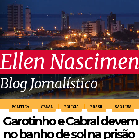
Ellen Nascimen
Blog Jornalístico
POLÍTICA
GERAL
POLÍCIA
BRASIL
SÃO LUIS
Garotinho e Cabral devem
no banho de sol na prisão