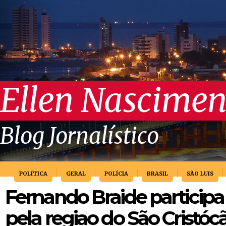
Ellen Nascimen
Blog Jornalístico
POLÍTICA
GERAL
POLÍCIA
BRASIL
SÃO LUIS
Fernando Braide participa
pela regiao do São Cristóc