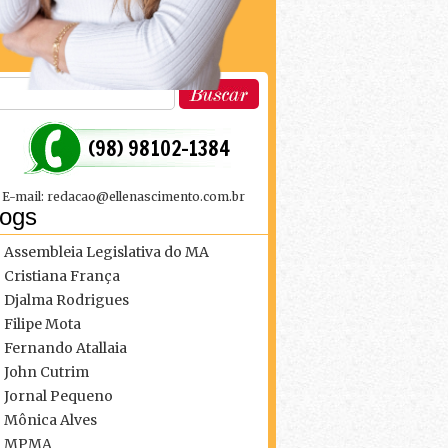
 (98) 98102-1384
E-mail: redacao@ellenascimento.com.br
logs
Assembleia Legislativa do MA
Cristiana França
Djalma Rodrigues
Filipe Mota
Fernando Atallaia
John Cutrim
Jornal Pequeno
Mônica Alves
MPMA