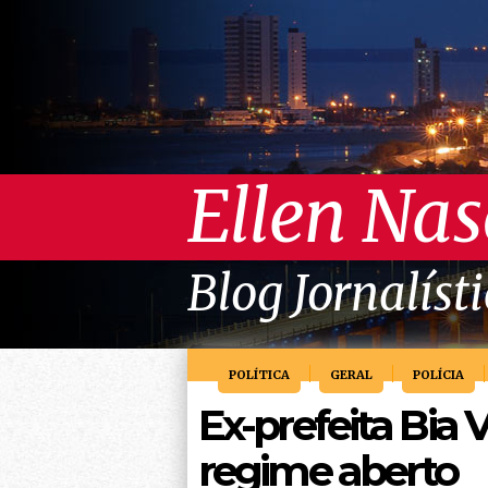
Ellen Na
Blog Jornalíst
POLÍTICA
GERAL
POLÍCIA
Ex-prefeita Bia
regime aberto