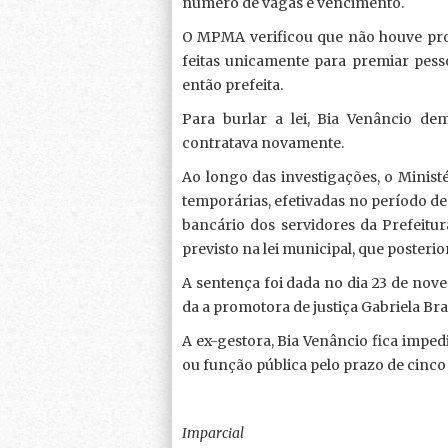
número de vagas e vencimento.
O MPMA verificou que não houve proc
feitas unicamente para premiar pes
então prefeita.
Para burlar a lei, Bia Venâncio de
contratava novamente.
Ao longo das investigações, o Minis
temporárias, efetivadas no período de 
bancário dos servidores da Prefeitu
previsto na lei municipal, que posteri
A sentença foi dada no dia 23 de nove
da a promotora de justiça Gabriela Br
A ex-gestora, Bia Venâncio fica impe
ou função pública pelo prazo de cinco
Imparcial