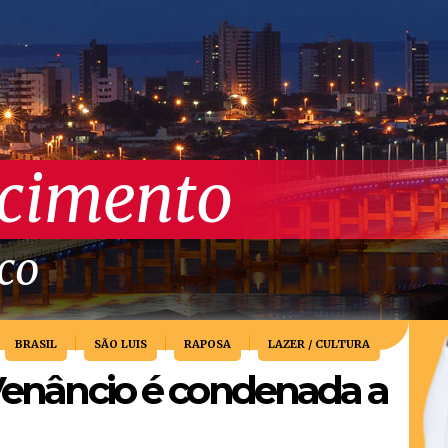
scimento
ico
BRASIL
SÃO LUIS
RAPOSA
LAZER / CULTURA
 Venâncio é condenada a